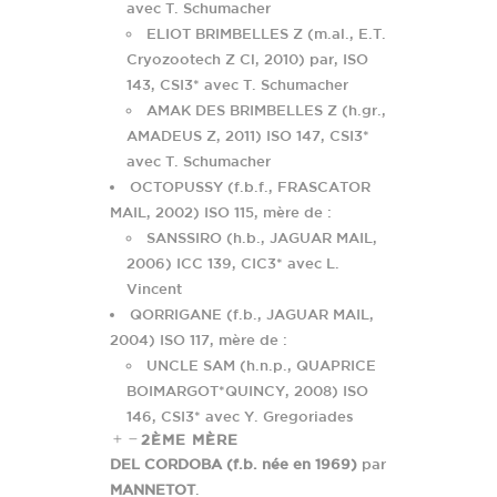
avec T. Schumacher
ELIOT BRIMBELLES Z (m.al., E.T.
Cryozootech Z Cl, 2010) par, ISO
143, CSI3* avec T. Schumacher
AMAK DES BRIMBELLES Z (h.gr.,
AMADEUS Z, 2011) ISO 147, CSI3*
avec T. Schumacher
OCTOPUSSY (f.b.f., FRASCATOR
MAIL, 2002) ISO 115, mère de :
SANSSIRO (h.b., JAGUAR MAIL,
2006) ICC 139, CIC3* avec L.
Vincent
QORRIGANE (f.b., JAGUAR MAIL,
2004) ISO 117, mère de :
UNCLE SAM (h.n.p., QUAPRICE
BOIMARGOT*QUINCY, 2008) ISO
146, CSI3* avec Y. Gregoriades
2ÈME MÈRE
DEL CORDOBA (f.b. née en 1969)
par
MANNETOT
.