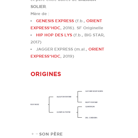
SOLIER
.
Mère de :
GENESIS EXPRESS
(f.b.,
ORIENT
EXPRESS*HDC
, 2016). SF Originelle
HIP HOP DES LYS
(f.b., BIG STAR,
2017)
JAGGER EXPRESS (m.al.,
ORIENT
EXPRESS*HDC
, 2019)
ORIGINES
GAYSSIRE FLEURY NOREN
ALLIGATOR FONTAINE
NIGHTY FONTAINE
ROXY MUSIC
GLAMORGAN
OLYMPE DU TERTRE
DEL CORDOBA
SON PÈRE