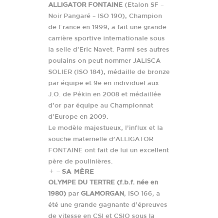
ALLIGATOR FONTAINE
(Etalon SF –
Noir Pangaré – ISO 190), Champion
de France en 1999, a fait une grande
carrière sportive internationale sous
la selle d’Eric Navet. Parmi ses autres
poulains on peut nommer JALISCA
SOLIER (ISO 184), médaille de bronze
par équipe et 9e en individuel aux
J.O. de Pékin en 2008 et médaillée
d’or par équipe au Championnat
d’Europe en 2009.
Le modèle majestueux, l’influx et la
souche maternelle d’ALLIGATOR
FONTAINE ont fait de lui un excellent
père de poulinières.
SA MÈRE
OLYMPE DU TERTRE (f.b.f. née en
1980)
par
GLAMORGAN
, ISO 166, a
été une grande gagnante d’épreuves
de vitesse en CSI et CSIO sous la