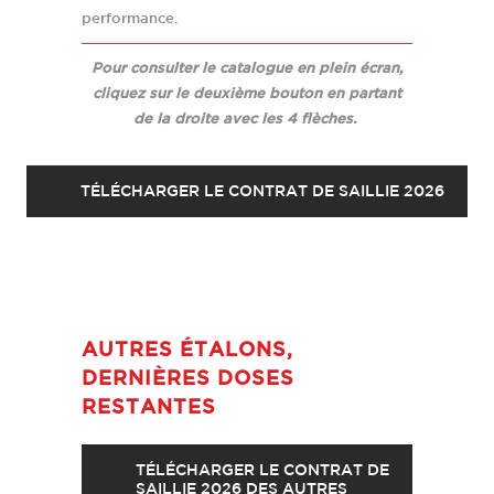
performance.
Pour consulter le catalogue en plein écran,
cliquez sur le deuxième bouton en partant
de la droite avec les 4 flèches.
TÉLÉCHARGER LE CONTRAT DE SAILLIE 2026
BE EXPRESS*HDC
CARINJO 9*HDC
FIBONACCI DE LESSAC*HDC
JUSTMY EXPRESS*HDC
Année de naissance : 2011
Année de naissance : 2001
Année de naissance : 2015
Année de naissance : 2019
Père :
Père : Cascavelle holst
Père :
Père :
Orient Express*HDC
Carinjo 9*HDC
Orient Express*HDC
AUTRES ÉTALONS,
Mère :
Mère : Exquisite holst
Mère : Noaly de Lessac
Mère :
OVERSPEED DU PLESSIS
Quismy des Vaux*HDC
DERNIÈRES DOSES
RESTANTES
TÉLÉCHARGER LE CONTRAT DE
SAILLIE 2026 DES AUTRES