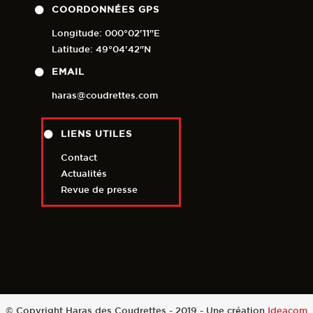
COORDONNÉES GPS
Longitude: 000°02'11"E
Latitude: 49°04'42"N
EMAIL
haras@coudrettes.com
LIENS UTILES
Contact
Actualités
Revue de presse
© Copyright Haras des Coudrettes - 2019 - Une création
Ideacom