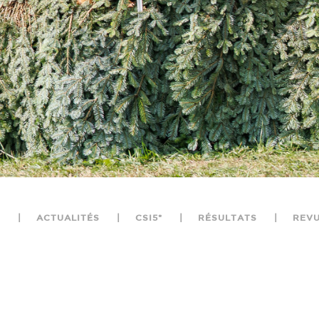
X
ACTUALITÉS
CSI5*
RÉSULTATS
REVU