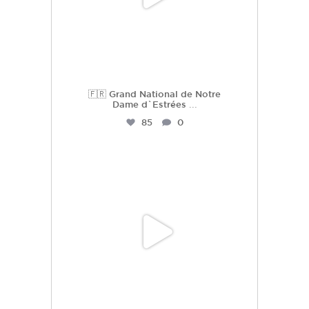
🇫🇷 Grand National de Notre
Dame d`Estrées
...
85
0
hdc_harasdescoudrettes
Juil 2