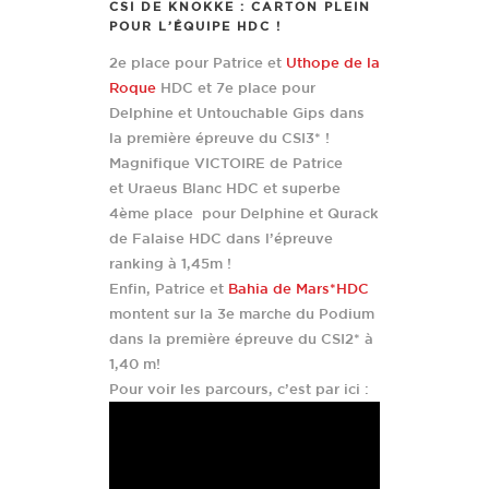
CSI DE KNOKKE : CARTON PLEIN
POUR L’ÉQUIPE HDC !
2e place pour Patrice et
Uthope de la
Roque
HDC et 7e place pour
Delphine et Untouchable Gips dans
la première épreuve du CSI3* !
Magnifique VICTOIRE de Patrice
et Uraeus Blanc HDC et superbe
4ème place pour Delphine et Qurack
de Falaise HDC dans l’épreuve
ranking à 1,45m !
Enfin, Patrice et
Bahia de Mars*HDC
montent sur la 3e marche du Podium
dans la première épreuve du CSI2* à
1,40 m!
Pour voir les parcours, c’est par ici :