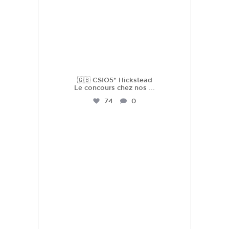
🇬🇧 CSIO5* Hickstead
Le concours chez nos
...
74
0
hdc_harasdescoudrettes
Juil 22