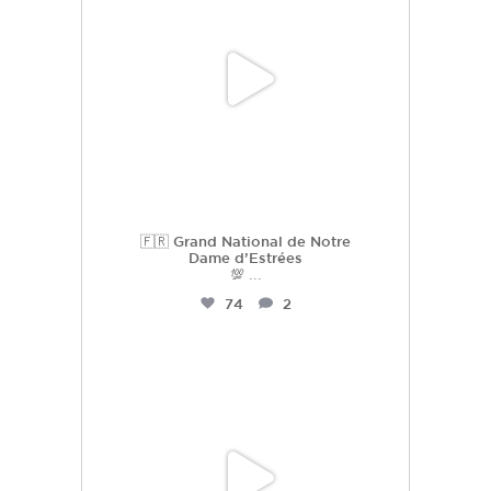
🇫🇷 Grand National de Notre
Dame d’Estrées
💯
...
74
2
hdc_harasdescoudrettes
Juil 2