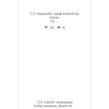
🇫🇷 Deauville Jump Estival by
Essec
Ce
...
52
0
hdc_harasdescoudrettes
Juil 21
🇬🇧 CSIO5* Hickstead
Cette semaine, Kevin et
...