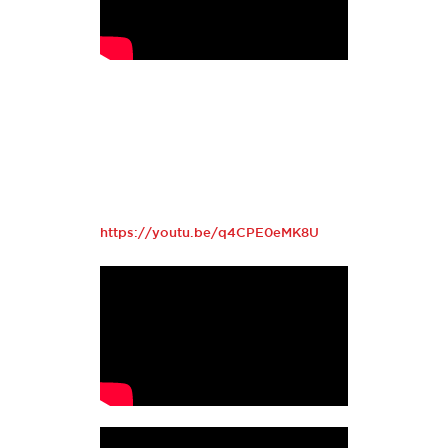
https://youtu.be/q4CPE0eMK8U