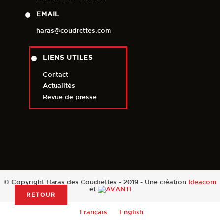
EMAIL
haras@coudrettes.com
LIENS UTILES
Contact
Actualités
Revue de presse
© Copyright Haras des Coudrettes - 2019 - Une création
Ideacom
et
RETOUR
Français
English