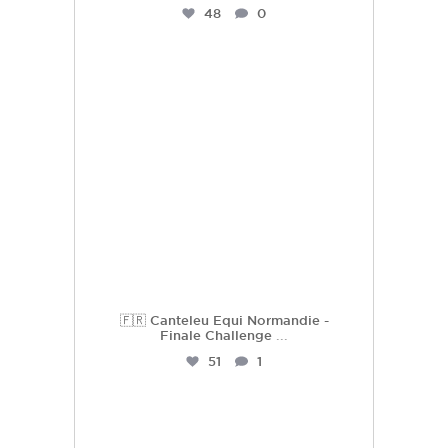
48
0
hdc_harasdescoudrettes
Juil 16
🇫🇷 Canteleu Equi Normandie -
Finale Challenge
...
51
1
hdc_harasdescoudrettes
Juil 3