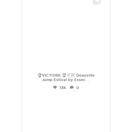
Juil 25
🏆VICTOIRE 🏆 🇫🇷 Deauville
Jump Estival by Essec
...
138
0
hdc_harasdescoudrettes
Juil 23