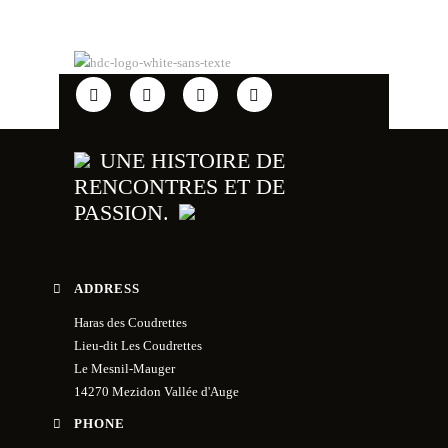
seront ici : https://www.ad-
timing.com/event/144
🖥 Pour suivre la compétition en direct
ce sera ici : urlr.me/8ePHSS
74
2
UNE HISTOIRE DE
RENCONTRES ET DE
PASSION.
ADDRESS
Haras des Coudrettes
Lieu-dit Les Coudrettes
Le Mesnil-Mauger
14270 Mezidon Vallée d'Auge
PHONE