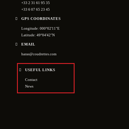
+33 2 31 61 95 35
+33 6 07 65 23 45
GPS COORDINATES
Longitude: 000°02'11"E
Latitude: 49°04'42"N
EMAIL
haras@coudrettes.com
USEFUL LINKS
Contact
News