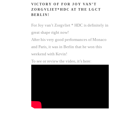
VICTORY OF FOR JOY VAN’T
ZORGVLIET*HDC AT THE LGCT
BERLIN!
For Joy van’t Zorgvliet * HDC is definitely in
great shape right now!
After his very good performances of Monaco
and Paris, it was in Berlin that he won this
weekend with Kevin!
To see or review the video, it’s here: