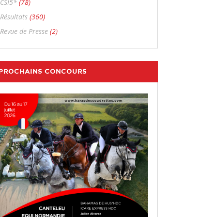
CSI5*
(78)
Résultats
(360)
Revue de Presse
(2)
PROCHAINS CONCOURS