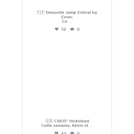
🇫🇷 Deauville Jump Estival by
Essec
Ce
...
52
0
hdc_harasdescoudrettes
Juil 21
🇬🇧 CSIO5* Hickstead
Cette semaine, Kevin et
...
47
0