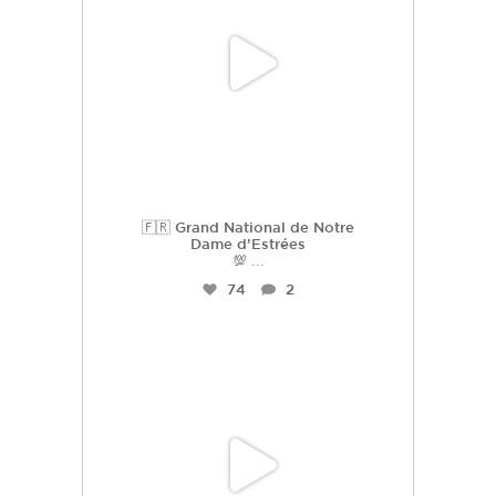
🇫🇷 Grand National de Notre
Dame d’Estrées
💯
...
74
2
hdc_harasdescoudrettes
Juil 2