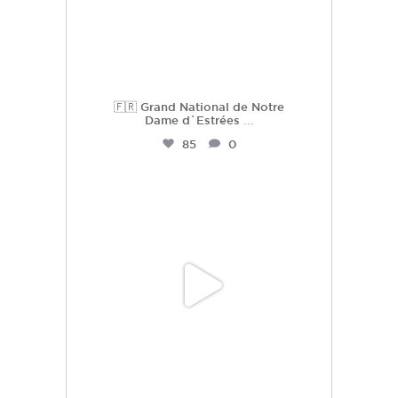
🇫🇷 Grand National de Notre
Dame d`Estrées
...
85
0
hdc_harasdescoudrettes
Juil 2