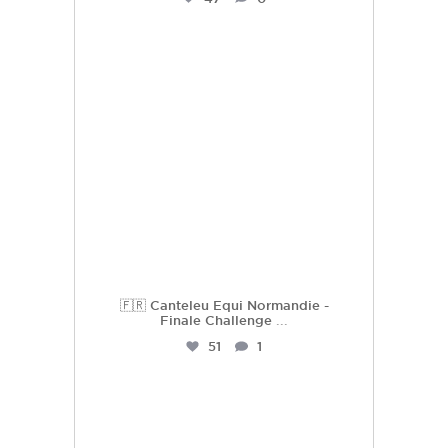
hdc_harasdescoudrettes
Juil 16
🇫🇷 Canteleu Equi Normandie -
Finale Challenge
...
51
1
hdc_harasdescoudrettes
Juil 3