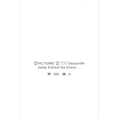
🏆VICTOIRE 🏆 🇫🇷 Deauville
Jump Estival by Essec
...
138
0
hdc_harasdescoudrettes
Juil 23