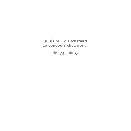
🇬🇧 CSIO5* Hickstead
Le concours chez nos
...
74
0
hdc_harasdescoudrettes
Juil 22