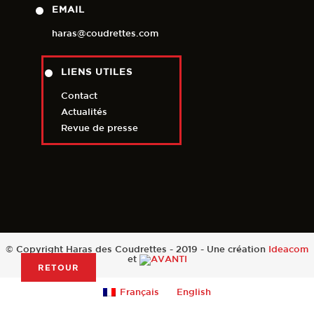
EMAIL
haras@coudrettes.com
LIENS UTILES
Contact
Actualités
Revue de presse
© Copyright Haras des Coudrettes - 2019 - Une création
Ideacom
et
RETOUR
Français
English