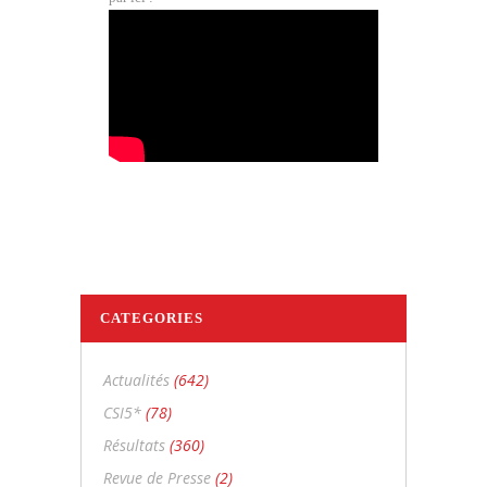
CATEGORIES
Actualités
(642)
CSI5*
(78)
Résultats
(360)
Revue de Presse
(2)