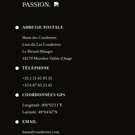
PASSION.
ADRESSE POSTALE
Haras des Coudrettes
Lieu-dit Les Coudrettes
Le Mesnil-Mauger
14270 Mezidon Vallée d'Auge
TÉLÉPHONE
+33 2 31 61 95 35
+33 6 07 65 23 45
COORDONNÉES GPS
Longitude: 000°02'11"E
Latitude: 49°04'42"N
EMAIL
haras@coudrettes.com