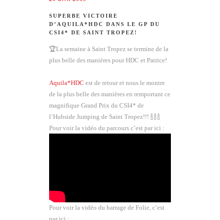
SUPERBE VICTOIRE
D’AQUILA*HDC DANS LE GP DU
CSI4* DE SAINT TROPEZ!
🏆
La semaine à Saint Tropez se termine de la
plus belle des manières pour HDC et Patrice!
Aquila*HDC
est de retour et nous le montre
de la plus belle des manières en remportant ce
magnifique Grand Prix du CSI4* de
l’Hubside Jumping de Saint Tropez!!!
🍾
🍾
🍾
Pour voir la vidéo du parcours c’est par ici :
Pour voir la vidéo du barrage de Folie, c’est
par ici :