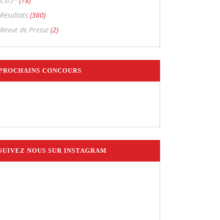
CSI5*
(78)
Résultats
(360)
Revue de Presse
(2)
PROCHAINS CONCOURS
SUIVEZ NOUS SUR INSTAGRAM
LIENS UTILES
ontact
hdc_harasdescoudrette
hdc_harasdescoudrette
ctualités
hdc_harasdescoudrette
hdc_harasdescoudrette
s
s
hdc_harasdescoudrette
hdc_harasdescoudrette
s
s
hdc_harasdescoudrette
hdc_harasdescoudrette
Juil 25
Juil 23
evue de presse
s
s
hdc_harasdescoudrette
Juil 22
Juil 21
s
s
Juil 16
Juil 3
s
Juil 2
Juil 2