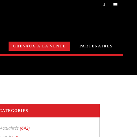
CHEVAUX À LA VENTE
PARTENAIRES
CATEGORIES
Actualités
(642)