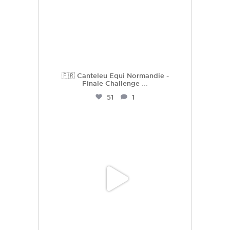
🇫🇷 Canteleu Equi Normandie -
Finale Challenge
...
51
1
hdc_harasdescoudrettes
Juil 3