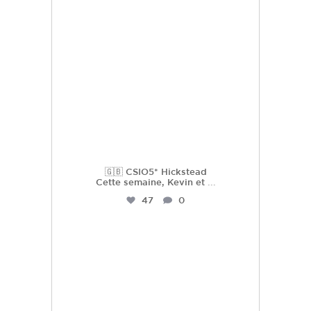
Juil 21
🇬🇧 CSIO5* Hickstead
Cette semaine, Kevin et
...
47
0
hdc_harasdescoudrettes
Juil 16