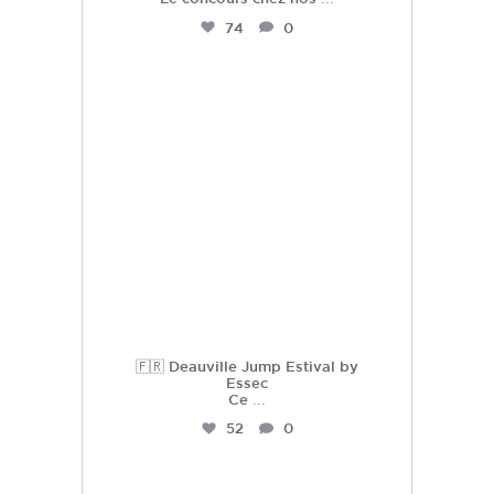
74
0
hdc_harasdescoudrettes
Juil 22
🇫🇷 Deauville Jump Estival by
Essec
Ce
...
52
0
hdc_harasdescoudrettes