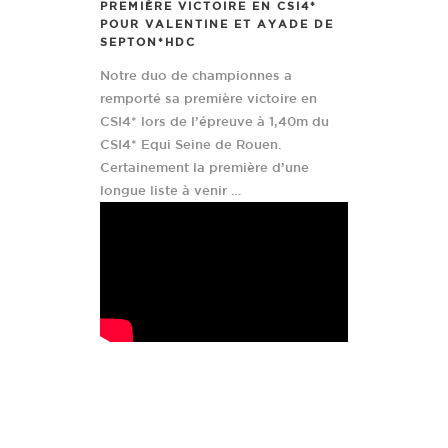
PREMIÈRE VICTOIRE EN CSI4*
POUR VALENTINE ET AYADE DE
SEPTON*HDC
Notre duo de championnes a
remporté sa première victoire en
CSI4* lors de l’épreuve à 1,40m du
CSI4* Equi Seine de Rouen.
Certainement la première d’une
longue liste à venir …