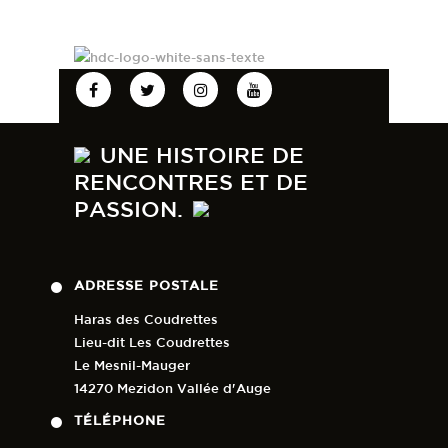
résultats seront ici :
https://www.ad-
timing.com/event/144
🖥 Pour suivre la compétition en
direct ce sera ici :
urlr.me/8ePHSS
74
2
UNE HISTOIRE DE
RENCONTRES ET DE
PASSION.
ADRESSE POSTALE
Haras des Coudrettes
Lieu-dit Les Coudrettes
Le Mesnil-Mauger
14270 Mezidon Vallée d'Auge
TÉLÉPHONE