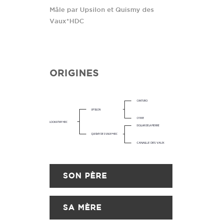
Mâle par Upsilon et Quismy des
Vaux*HDC
ORIGINES
CANTURO
UPSILON
O'VIVE
LOOKATMY HDC
DOLLAR DELA PIERRE
QUISMY DES VAUX*HDC
CANAILLE DES VAUX
SON PÈRE
SA MÈRE