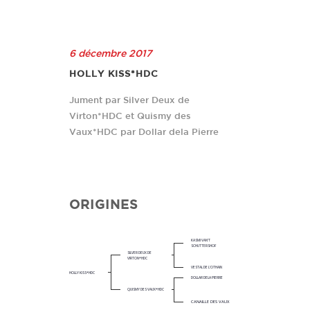
6 décembre 2017
HOLLY KISS*HDC
Jument par Silver Deux de
Virton*HDC et Quismy des
Vaux*HDC par Dollar dela Pierre
ORIGINES
KASMI VAN'T
SCHUTTERSHOF
SILVER DEUX DE
VIRTON*HDC
VESTAL DE L'OTHAIN
HOLLY KISS*HDC
DOLLAR DELA PIERRE
QUISMY DES VAUX*HDC
CANAILLE DES VAUX