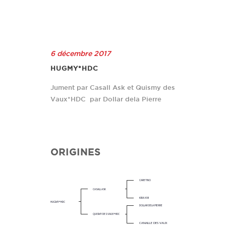
6 décembre 2017
HUGMY*HDC
Jument par Casall Ask et Quismy des
Vaux*HDC par Dollar dela Pierre
ORIGINES
CARETINO
CASALL ASK
KIRA XVII
HUGMY*HDC
DOLLAR DELA PIERRE
QUISMY DES VAUX*HDC
CANAILLE DES VAUX