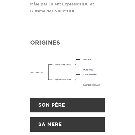
Mâle par Orient Express*HDC et
Quismy des Vaux*HDC
ORIGINES
QUICK STAR
ORIENT EXPRESS*HDC
KAMTCHATCKA
OUMY EXPRESS HDC
DOLLAR DELA PIERRE
QUISMY DES VAUX*HDC
CANAILLE DES VAUX
SON PÈRE
SA MÈRE