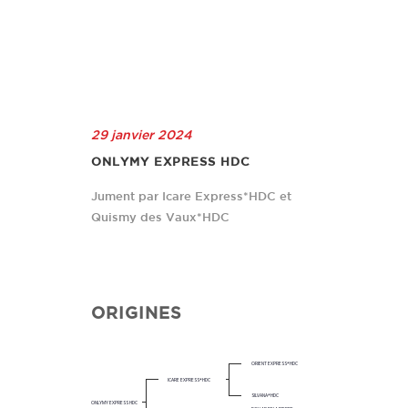
29 janvier 2024
ONLYMY EXPRESS HDC
Jument par Icare Express*HDC et
Quismy des Vaux*HDC
ORIGINES
ORIENT EXPRESS*HDC
ICARE EXPRESS*HDC
SILVANA*HDC
ONLYMY EXPRESS HDC