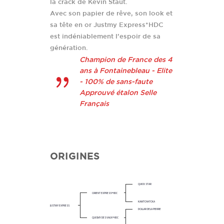
la crack de Kevin Staut.
Avec son papier de rêve, son look et
sa tête en or Justmy Express*HDC
est indéniablement l’espoir de sa
génération.
Champion de France des 4
ans à Fontainebleau - Elite
- 100% de sans-faute
Approuvé étalon Selle
Français
ORIGINES
QUICK STAR
ORIENT EXPRESS*HDC
KAMTCHATCKA
JUSTMY EXPRESS
DOLLAR DELA PIERRE
QUISMY DES VAUX*HDC