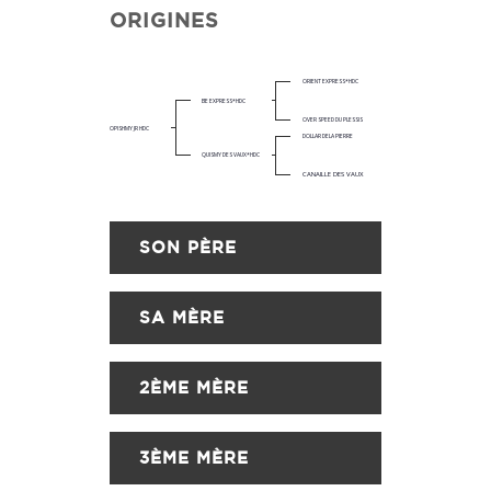
ORIGINES
ORIENT EXPRESS*HDC
BE EXPRESS*HDC
OVER SPEED DU PLESSIS
OPISHMY JR HDC
DOLLAR DELA PIERRE
QUISMY DES VAUX*HDC
CANAILLE DES VAUX
SON PÈRE
SA MÈRE
2ÈME MÈRE
3ÈME MÈRE