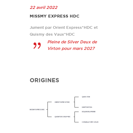
22 avril 2022
MISSMY EXPRESS HDC
Jument par Orient Express*HDC et
Quismy des Vaux*HDC
Pleine de Silver Deux de
Virton pour mars 2027
ORIGINES
QUICK STAR
ORIENT EXPRESS*HDC
KAMTCHATCKA
MISSMY EXPRESS HDC
DOLLAR DELA PIERRE
QUISMY DES VAUX*HDC
CANAILLE DES VAUX