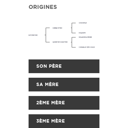
ORIGINES
CASCAVELLE
CARINJO 9*HDC
EXQUISITE
KATCHMY HDC
DOLLAR DELA PIERRE
QUISMY DES VAUX*HDC
CANAILLE DES VAUX
SON PÈRE
SA MÈRE
2ÈME MÈRE
3ÈME MÈRE