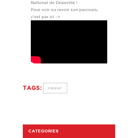
National de Deauville !
Pour voir ou revoir son parcours,
c’est par ici –>
TAGS:
ORIENT
CATEGORIES