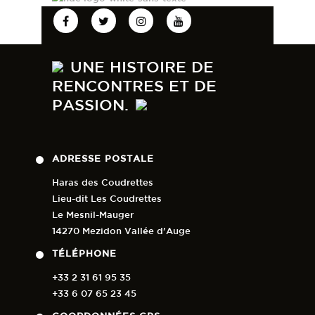
🖥 Pour suivre la compétition en
direct ce sera ici :
urlr.me/8ePHSS
74
2
UNE HISTOIRE DE
RENCONTRES ET DE
PASSION.
ADRESSE POSTALE
Haras des Coudrettes
Lieu-dit Les Coudrettes
Le Mesnil-Mauger
14270 Mezidon Vallée d'Auge
TÉLÉPHONE
+33 2 31 61 95 35
+33 6 07 65 23 45