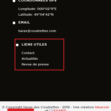
COORDONNÉES GPS
Longitude: 000°02'11"E
Latitude: 49°04'42"N
EMAIL
haras@coudrettes.com
LIENS UTILES
Contact
Actualités
Revue de presse
© Copyright Haras des Coudrettes - 2019 - Une création
Ideacom
et