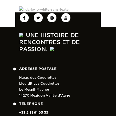
https://www.ad-
timing.com/event/144
🖥 Pour suivre la compétition en
direct ce sera ici :
urlr.me/8ePHSS
74
2
UNE HISTOIRE DE
RENCONTRES ET DE
PASSION.
ADRESSE POSTALE
Haras des Coudrettes
Lieu-dit Les Coudrettes
Le Mesnil-Mauger
14270 Mezidon Vallée d'Auge
TÉLÉPHONE
+33 2 31 61 95 35