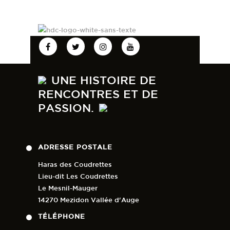
📃 Les listes de départ et les
résultats seront ici :
https://www.ad-
timing.com/event/144
🖥 Pour suivre la compétition en
direct ce sera ici :
urlr.me/8ePHSS
74
2
UNE HISTOIRE DE
RENCONTRES ET DE
PASSION.
ADRESSE POSTALE
Haras des Coudrettes
Lieu-dit Les Coudrettes
Le Mesnil-Mauger
14270 Mezidon Vallée d'Auge
TÉLÉPHONE