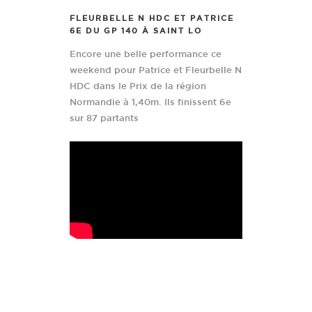
FLEURBELLE N HDC ET PATRICE
6E DU GP 140 À SAINT LO
Encore une belle performance ce
weekend pour Patrice et Fleurbelle N
HDC dans le Prix de la région
Normandie à 1,40m. Ils finissent 6e
sur 87 partants