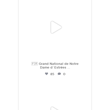
Juil 2
🇫🇷 Grand National de Notre
Dame d`Estrées
...
85
0
hdc_harasdescoudrettes
Juil 2