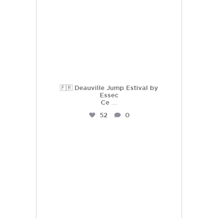
🇫🇷 Deauville Jump Estival by
Essec
Ce
...
52
0
hdc_harasdescoudrettes
Juil 21