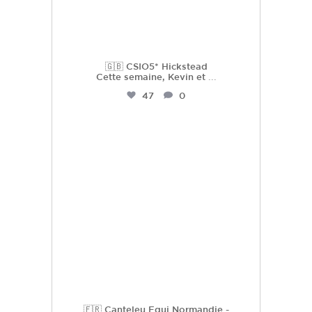
🇬🇧 CSIO5* Hickstead
Cette semaine, Kevin et
...
47
0
hdc_harasdescoudrettes
Juil 16
🇫🇷 Canteleu Equi Normandie -