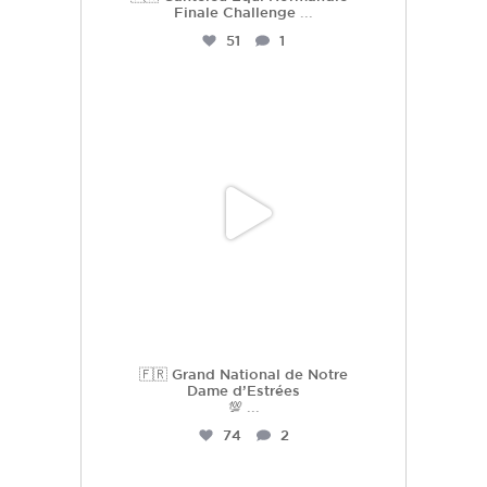
Finale Challenge
...
51
1
hdc_harasdescoudrettes
Juil 3
🇫🇷 Grand National de Notre
Dame d’Estrées
💯
...
74
2
hdc_harasdescoudrettes