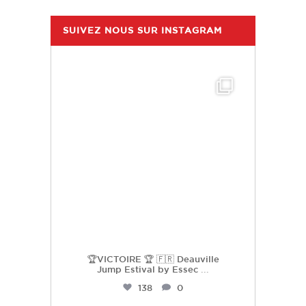
SUIVEZ NOUS SUR INSTAGRAM
hdc_harasdescoudrettes
Juil 25
🏆VICTOIRE 🏆 🇫🇷 Deauville
Jump Estival by Essec
...
138
0