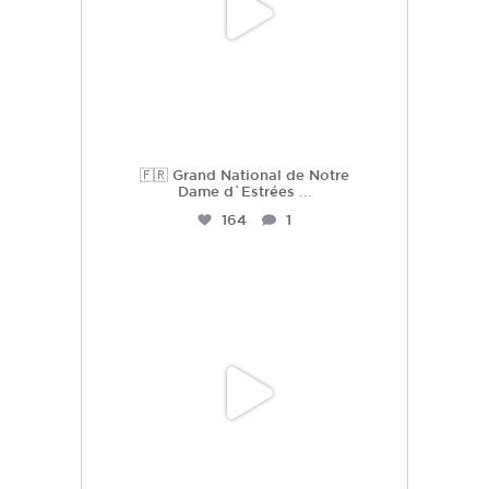
🇫🇷 Grand National de Notre
Dame d`Estrées
...
164
1
hdc_harasdescoudrettes
Juil 2