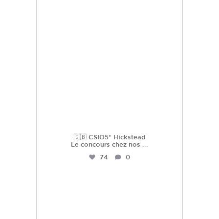
hdc_harasdescoudrettes
Juil 23
🇬🇧 CSIO5* Hickstead
Le concours chez nos
...
74
0
hdc_harasdescoudrettes
Juil 22