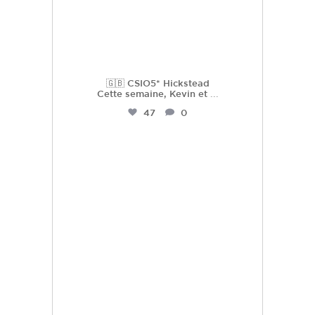
🇬🇧 CSIO5* Hickstead
Cette semaine, Kevin et
...
47
0
hdc_harasdescoudrettes
Juil 16