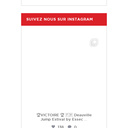
SUIVEZ NOUS SUR INSTAGRAM
hdc_harasdescoudrettes
Juil 25
🏆VICTOIRE 🏆 🇫🇷 Deauville
Jump Estival by Essec
...
138
0