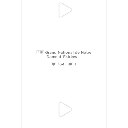
🇫🇷 Grand National de Notre
Dame d`Estrées
...
164
1
hdc_harasdescoudrettes
Juil 2