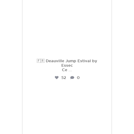
🇫🇷 Deauville Jump Estival by
Essec
Ce
...
52
0
hdc_harasdescoudrettes
Juil 21