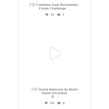
🇫🇷 Canteleu Equi Normandie -
Finale Challenge
...
51
1
hdc_harasdescoudrettes
Juil 3
🇫🇷 Grand National de Notre
Dame d’Estrées
💯
...
74
2