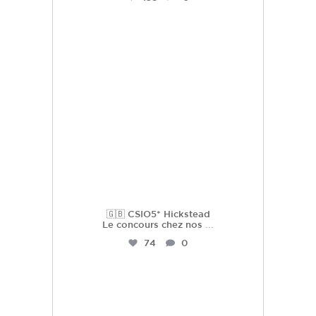
hdc_harasdescoudrettes
Juil 23
🇬🇧 CSIO5* Hickstead
Le concours chez nos
...
74
0
hdc_harasdescoudrettes
Juil 22