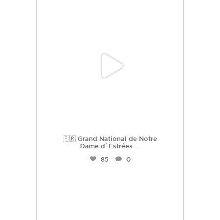
hdc_harasdescoudrettes
Juil 2
🇫🇷 Grand National de Notre
Dame d`Estrées
...
85
0
hdc_harasdescoudrettes
Juil 2