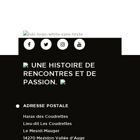
64
0
l’épreuve qui comptait plus de
51
1
164
1
90 partants 💪🥂🍾
📃 Les listes de départ et les
résultats seront ici :
https://www.ad-
timing.com/event/144
🖥 Pour suivre la compétition en
direct ce sera ici :
urlr.me/8ePHSS
74
2
UNE HISTOIRE DE
RENCONTRES ET DE
PASSION.
ADRESSE POSTALE
Haras des Coudrettes
Lieu-dit Les Coudrettes
Le Mesnil-Mauger
14270 Mezidon Vallée d'Auge