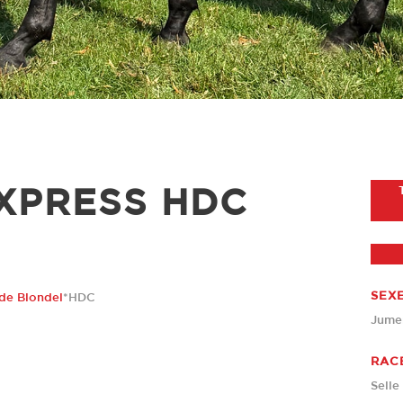
XPRESS HDC
SEX
 de Blondel
*HDC
Jume
RAC
Selle