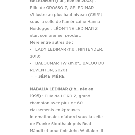
GELEDIMAR (f.al., née en 2003) :
Fille de GROSSO Z, GELEDIMAR
s’illustre au plus haut niveau (CSI5*)
sous la selle de l’américaine Hanna
Heidegger. LÉONTINE LEDIMAR Z
était son premier produit.
Mère entre autres de :
LADY LEDIMAR (f.b., NINTENDER,
2018)
BALOUMAR TW (m.bf., BALOU DU
REVENTON, 2020)
3ÈME MÈRE
NABALIA LEDIMAR (f.b., née en
1995) :
Fille de LORD Z, grand
champion avec plus de 60
classements en épreuves
internationales d’abord sous la selle
de Franke Sloothaak puis Beat
Mändli et pour finir John Whitaker. Il