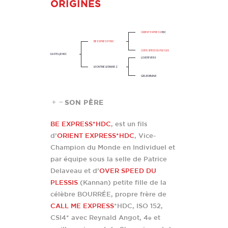
ORIGINES
ORIENT EXPRESS
HDC
BE EXPRESS*HDC
OVER SPEED DU PLESSIS
KASTEL JR HDC
LOVEFEVER II
LEONTINE LEDIMAR Z
GELEDIMAR
SON PÈRE
BE EXPRESS*HDC
, est un fils
d’
ORIENT EXPRESS*HDC
, Vice-
Champion du Monde en Individuel et
par équipe sous la selle de Patrice
Delaveau et d’
OVER SPEED DU
PLESSIS
(Kannan) petite fille de la
célèbre BOURRÉE, propre frère de
CALL ME EXPRESS
*HDC, ISO 152,
CSI4* avec Reynald Angot, 4
et
e