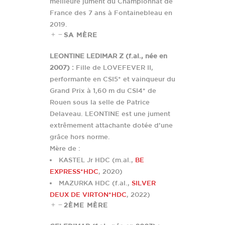
meilleure jument du Championnat de
France des 7 ans à Fontainebleau en
2019.
SA MÈRE
LEONTINE LEDIMAR Z (f.al., née en
2007) :
Fille de LOVEFEVER II,
performante en CSI5* et vainqueur du
Grand Prix à 1,60 m du CSI4* de
Rouen sous la selle de Patrice
Delaveau. LEONTINE est une jument
extrêmement attachante dotée d’une
grâce hors norme.
Mère de :
KASTEL Jr HDC (m.al.,
BE
EXPRESS*HDC
, 2020)
MAZURKA HDC (f.al.,
SILVER
DEUX DE VIRTON*HDC
, 2022)
2ÈME MÈRE