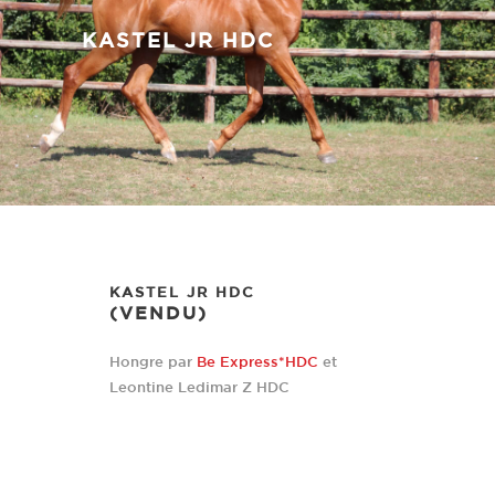
KASTEL JR HDC
KASTEL JR HDC
(VENDU)
Hongre par
Be Express*HDC
et
Leontine Ledimar Z HDC