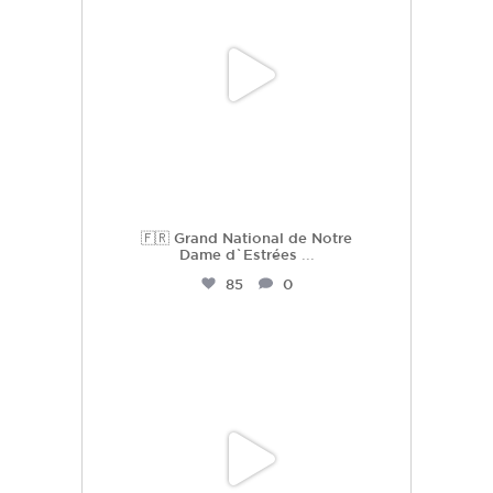
🇫🇷 Grand National de Notre
Dame d`Estrées
...
85
0
hdc_harasdescoudrettes
Juil 2