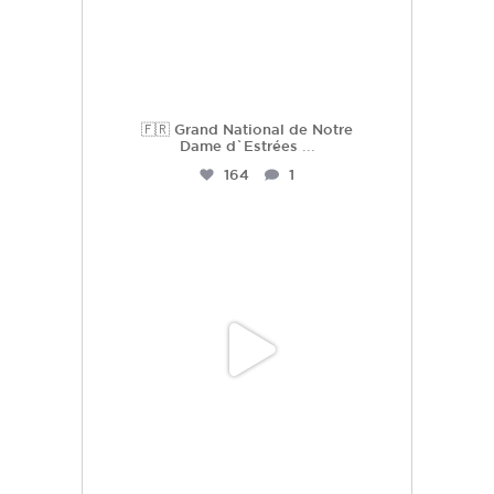
🇫🇷 Grand National de Notre
Dame d`Estrées
...
164
1
hdc_harasdescoudrettes
Juil 2