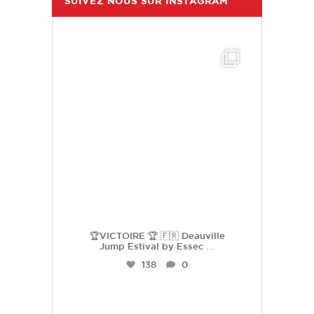
SUIVEZ NOUS SUR INSTAGRAM
hdc_harasdescoudrettes
Juil 25
🏆VICTOIRE 🏆 🇫🇷 Deauville
Jump Estival by Essec
...
138
0
hdc_harasdescoudrettes
Juil 23