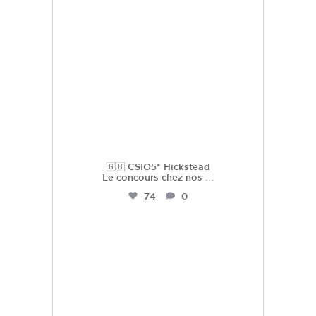
🇬🇧 CSIO5* Hickstead
Le concours chez nos
...
74
0
hdc_harasdescoudrettes
Juil 22