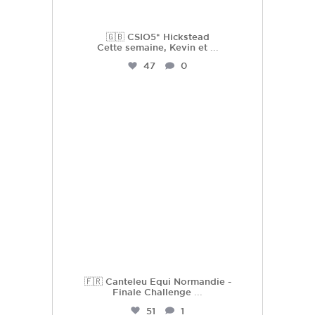
🇬🇧 CSIO5* Hickstead
Cette semaine, Kevin et
...
47
0
hdc_harasdescoudrettes
Juil 16
🇫🇷 Canteleu Equi Normandie -
Finale Challenge
...
51
1