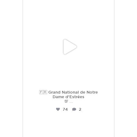
hdc_harasdescoudrettes
Juil 3
🇫🇷 Grand National de Notre
Dame d’Estrées
💯
...
74
2
hdc_harasdescoudrettes
Juil 2