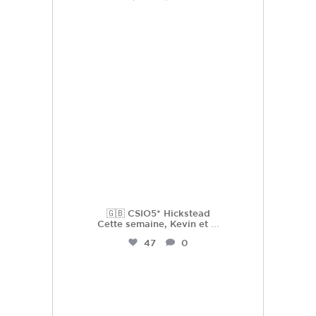
hdc_harasdescoudrettes
Juil 21
🇬🇧 CSIO5* Hickstead
Cette semaine, Kevin et
...
47
0
hdc_harasdescoudrettes
Juil 16