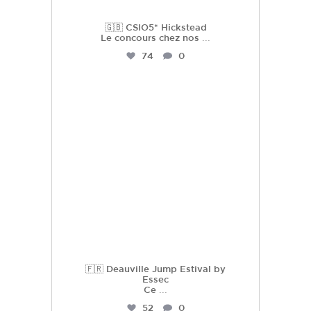
🇬🇧 CSIO5* Hickstead
Le concours chez nos
...
74
0
hdc_harasdescoudrettes
Juil 22
🇫🇷 Deauville Jump Estival by
Essec
Ce
...
52
0