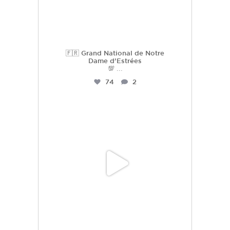
🇫🇷 Grand National de Notre
Dame d’Estrées
💯
...
74
2
hdc_harasdescoudrettes
Juil 2