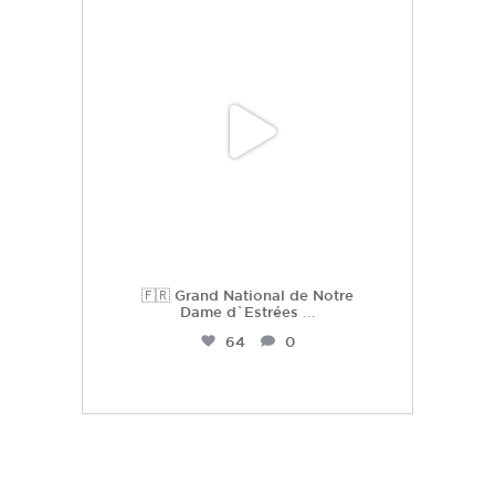
hdc_harasdescoudrettes
Juil 2
🇫🇷 Grand National de Notre
Dame d`Estrées
...
64
0