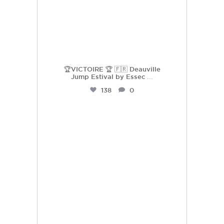
🏆VICTOIRE 🏆 🇫🇷 Deauville
Jump Estival by Essec
...
138
0
hdc_harasdescoudrettes
Juil 23