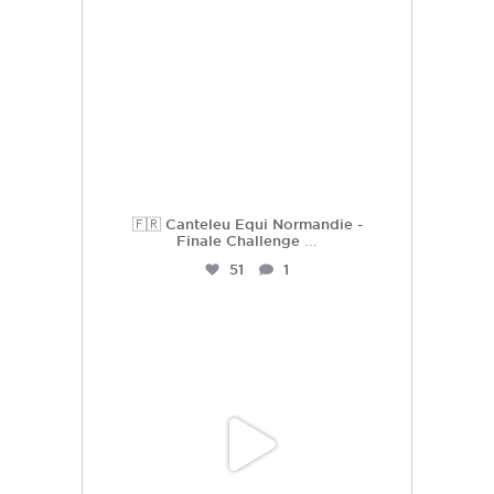
🇫🇷 Canteleu Equi Normandie -
Finale Challenge
...
51
1
hdc_harasdescoudrettes
Juil 3