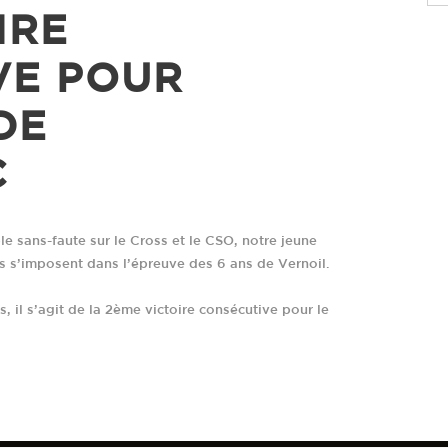
IRE
VE POUR
DE
ONTRES ET DE PASSION.
C
COORDONNÉES GPS
EMAIL
e sans-faute sur le Cross et le CSO, notre jeune
Longitude: 000°02'11"E
haras@coudrettes.com
C
s s’imposent dans l’épreuve des 6 ans de Vernoil.
Latitude: 49°04'42"N
A
R
, il s’agit de la 2ème victoire consécutive pour le