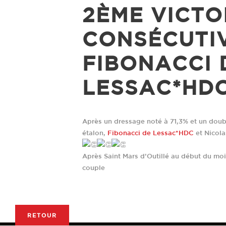
2ÈME VICTO
CONSÉCUTI
FIBONACCI 
UNE HISTOIRE DE RENC
LESSAC*HD
ADRESSE POSTALE
TÉLÉPHONE
Après un dressage noté à 71,3% et un doubl
Haras des Coudrettes
+33 2 31 61 95 35
étalon,
Fibonacci de Lessac*HDC
et Nicola
Lieu-dit Les Coudrettes
+33 6 07 65 23 45
Le Mesnil-Mauger
Après Saint Mars d’Outillé au début du mois
14270 Mezidon Vallée
couple
d'Auge
RETOUR