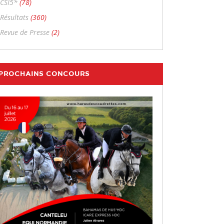
CSI5*
(78)
Résultats
(360)
Revue de Presse
(2)
PROCHAINS CONCOURS