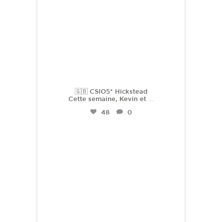
🇬🇧 CSIO5* Hickstead
Cette semaine, Kevin et
...
48
0
hdc_harasdescoudrettes
Juil 16