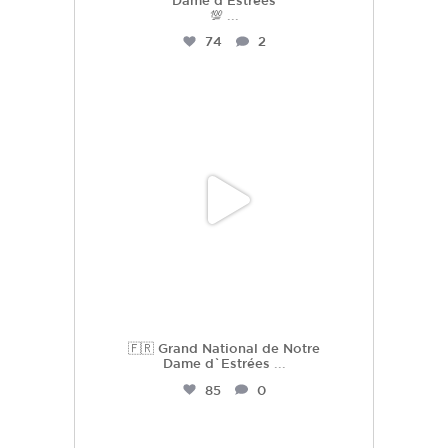
Dame d’Estrées
💯
...
74
2
hdc_harasdescoudrettes
Juil 2
🇫🇷 Grand National de Notre
Dame d`Estrées
...
85
0
hdc_harasdescoudrettes