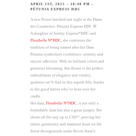
APRIL 1ST, 2025 – 10:40 PM –
PÉTUNIA EXPRESS HDC
A new flower hatched last night at the Haras
des Coudrettes: Pétunia Express HDC 🌸
A daughter of Justmy Express*HDC and
Fleurbelle N*HDC
, she continues the
tradition of being named after her Dam.
Petunia symbolizes confidence, serenity and
sincere affection. With its brilliant colors and
generous blooming, this flower is the perfect
embodiment of elegance and vitality,
qualities we’ll find in this superb filly thanks
to the good fairies who’ve bent over her
cradle.
Her dam,
Fleurbelle N*HDC
, is not only a
formidable dam but also a great jumper. She
shone all the way up to CSI5*, proving her
talent, generosity and immense heart on the
finest showgrounds under Kevin Staut’s