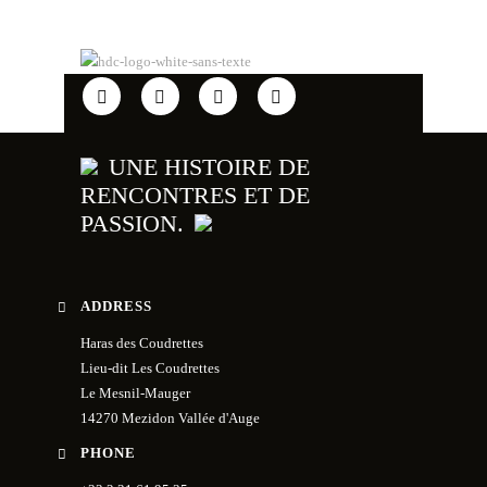
timing.com/event/144
🖥 Pour suivre la compétition en direct
ce sera ici : urlr.me/8ePHSS
74
2
UNE HISTOIRE DE
RENCONTRES ET DE
PASSION.
ADDRESS
Haras des Coudrettes
Lieu-dit Les Coudrettes
Le Mesnil-Mauger
14270 Mezidon Vallée d'Auge
PHONE