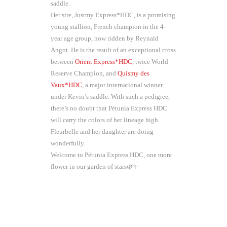
saddle.
Her sire, Justmy Express*HDC, is a promising
young stallion, French champion in the 4-
year age group, now ridden by Reynald
Angot. He is the result of an exceptional cross
between
Orient Express*HDC
, twice World
Reserve Champion, and
Quismy des
Vaux*HDC
, a major international winner
under Kevin’s saddle. With such a pedigree,
there’s no doubt that Pétunia Express HDC
will carry the colors of her lineage high.
Fleurbelle and her daughter are doing
wonderfully.
Welcome to Pétunia Express HDC, one more
flower in our garden of stars🌿✨