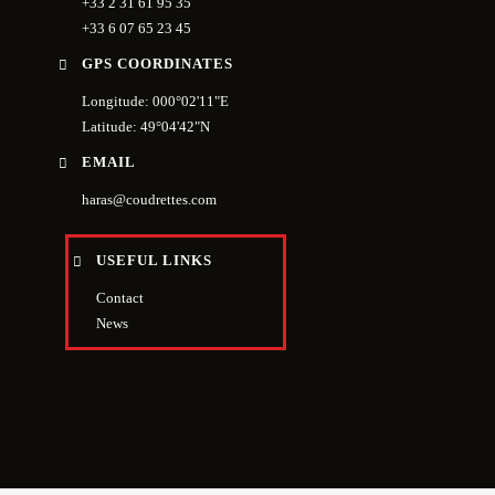
+33 2 31 61 95 35
+33 6 07 65 23 45
GPS COORDINATES
Longitude: 000°02'11"E
Latitude: 49°04'42"N
EMAIL
haras@coudrettes.com
USEFUL LINKS
Contact
News