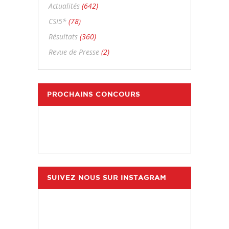
Actualités
(642)
CSI5*
(78)
Résultats
(360)
Revue de Presse
(2)
PROCHAINS CONCOURS
SUIVEZ NOUS SUR INSTAGRAM
hdc_harasdescoudrettes
hdc_harasdescoudrettes
Juil 25
hdc_harasdescoudrettes
Juil 23