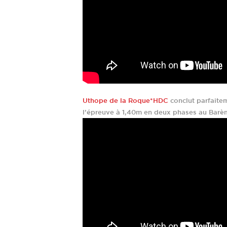
Uthope de la Roque*HDC
conclut parfaite
l’épreuve à 1,40m en deux phases au Barè
UNE HISTOIRE DE RENC
ADRESSE POSTALE
TÉLÉPHONE
Haras des Coudrettes
+33 2 31 61 95 35