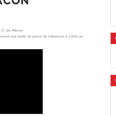
MÂCON
I 3* de Mâcon.
rend une belle 5e place de l’épreuve à 1,35m au