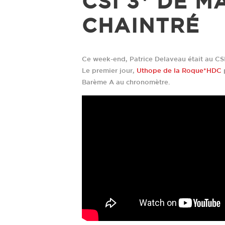
CSI 3* DE 
CHAINTRÉ
Ce week-end, Patrice Delaveau était au CS
Le premier jour,
Uthope de la Roque*HDC
p
Barème A au chronomètre.