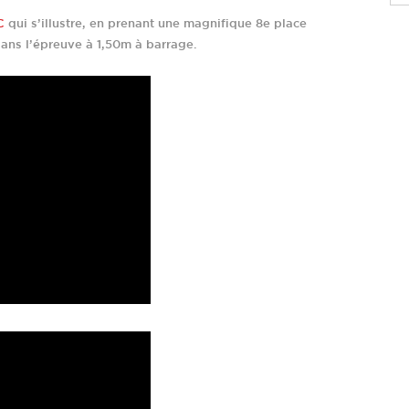
C
qui s’illustre, en prenant une magnifique 8e place
ans l’épreuve à 1,50m à barrage.