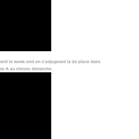
ment le week-end en s’adjugeant la 2e place dans
me A au chrono dimanche.
ONTRES ET DE PASSION.
COORDONNÉES GPS
EMAIL
Longitude: 000°02'11"E
haras@coudrettes.com