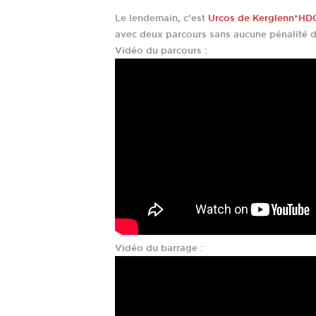
Le lendemain, c’est
Urcos de Kerglenn*HD
avec deux parcours sans aucune pénalité d
Vidéo du parcours :
Vidéo du barrage :