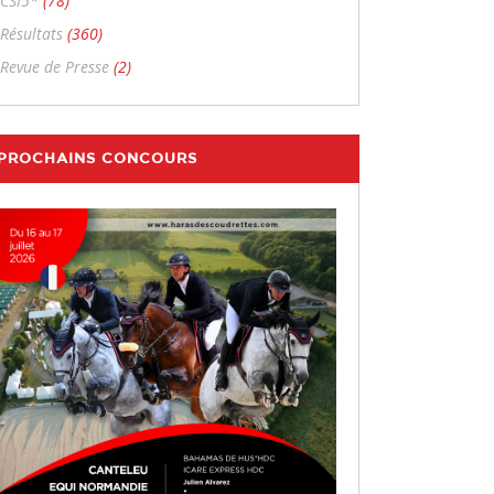
CSI5*
(78)
Résultats
(360)
Revue de Presse
(2)
PROCHAINS CONCOURS