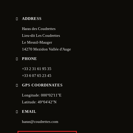
ADDRESS
Haras des Coudrettes
Lieu-dit Les Coudrettes
Le Mesnil-Mauger
14270 Mezidon Vallée d'Auge
PHONE
+33 2 31 61 95 35
+33 6 07 65 23 45
GPS COORDINATES
Longitude: 000°02'11"E
Latitude: 49°04'42"N
EMAIL
haras@coudrettes.com