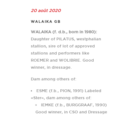
20 août 2020
WALAIKA GB
WALAIKA (f. d.b., born in 1980):
Daughter of PILATUS, westphalian
stallion, sire of lot of approved
stallions and performers like
ROEMER and WOLIBRIE. Good
winner, in dressage.
Dam among others of:
ESME (f.b., PION, 1991) Labeled
«Ster», dam among others of:
IEMKE (f.b., BURGGRAAF, 1990)
Good winner, in CSO and Dressage