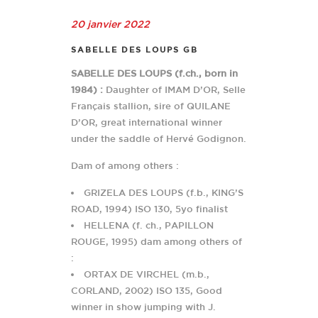
20 janvier 2022
SABELLE DES LOUPS GB
SABELLE DES LOUPS (f.ch., born in
1984) :
Daughter of IMAM D’OR, Selle
Français stallion, sire of QUILANE
D’OR, great international winner
under the saddle of Hervé Godignon.
Dam of among others :
GRIZELA DES LOUPS (f.b., KING’S
ROAD, 1994) ISO 130, 5yo finalist
HELLENA (f. ch., PAPILLON
ROUGE, 1995) dam among others of
:
ORTAX DE VIRCHEL (m.b.,
CORLAND, 2002) ISO 135, Good
winner in show jumping with J.