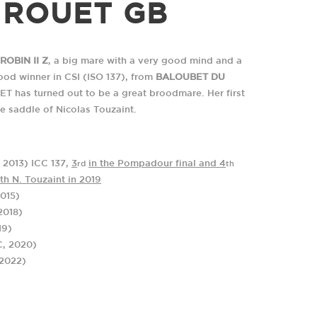
 ROUET GB
ROBIN II Z
, a big mare with a very good mind and a
good winner in CSI (ISO 137), from
BALOUBET DU
T has turned out to be a great broodmare. Her first
e saddle of Nicolas Touzaint.
ONTRES ET DE PASSION.
2013) ICC 137,
3
in the Pompadour final and 4
rd
th
th N. Touzaint in 2019
015)
COORDONNÉES GPS
EMAIL
2018)
Longitude: 000°02'11"E
haras@coudrettes.com
C
19)
Latitude: 49°04'42"N
A
C, 2020)
R
2022)