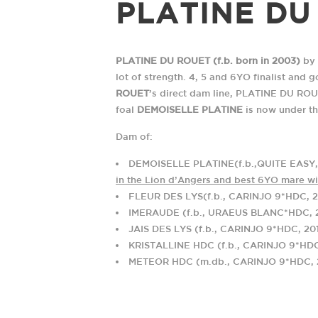
PLATINE DU
PLATINE DU ROUET (f.b. born in 2003)
by
lot of strength. 4, 5 and 6YO finalist and 
ROUET
’s direct dam line, PLATINE DU ROUE
foal
DEMOISELLE PLATINE
is now under th
Dam of:
UNE HISTOIRE DE RENC
DEMOISELLE PLATINE(f.b.,QUITE EASY, 
in the Lion d’Angers and best 6YO mare wi
FLEUR DES LYS(f.b., CARINJO 9*HDC, 2
ADRESSE POSTALE
TÉLÉPHONE
IMERAUDE (f.b., URAEUS BLANC*HDC, 
Haras des Coudrettes
+33 2 31 61 95 35
JAIS DES LYS (f.b., CARINJO 9*HDC, 20
Lieu-dit Les Coudrettes
+33 6 07 65 23 45
KRISTALLINE HDC (f.b., CARINJO 9*HD
Le Mesnil-Mauger
METEOR HDC (m.db., CARINJO 9*HDC, 
14270 Mezidon Vallée
d'Auge