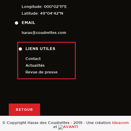
Longitude: 000°02'11"E
Latitude: 49°04'42"N
EMAIL
haras@coudrettes.com
LIENS UTILES
Contact
Actualités
Revue de presse
RETOUR
© Copyright Haras des Coudrettes - 2019 - Une création
Ideacom
et