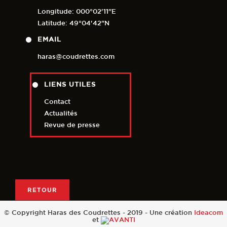
Longitude: 000°02'11"E
Latitude: 49°04'42"N
EMAIL
haras@coudrettes.com
LIENS UTILES
Contact
Actualités
Revue de presse
RETOUR
© Copyright Haras des Coudrettes - 2019 - Une création
Ideacom
et