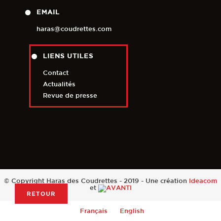
EMAIL
haras@coudrettes.com
LIENS UTILES
Contact
Actualités
Revue de presse
© Copyright Haras des Coudrettes - 2019 - Une création
Ideacom
et
RETOUR
Français
English